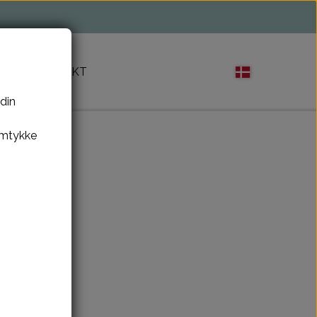
M
KONTAKT
 din
amtykke