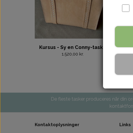
Kursus - Sy en Conny-taske
K
1.520,00 kr.
De fleste tasker produceres når din ord
kontaktform
Kontaktoplysninger
Links