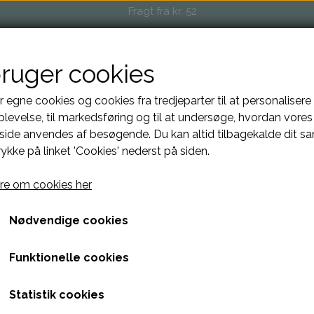
Fragt fra kr. 52
bruger cookies
OP
EVENTS OG MARKEDER
FORHANDLERE
O
r egne cookies og cookies fra tredjeparter til at personalisere
levelse, til markedsføring og til at undersøge, hvordan vores
ide anvendes af besøgende. Du kan altid tilbagekalde dit s
rykke på linket 'Cookies' nederst på siden.
e om cookies her
Nødvendige cookies
Funktionelle cookies
Statistik cookies