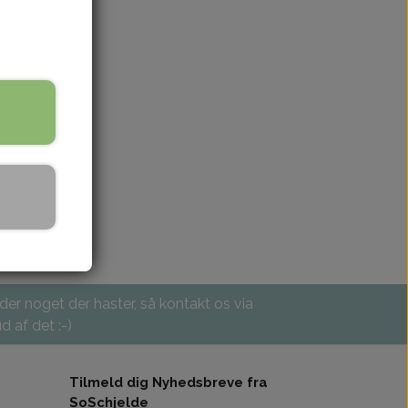
 der noget der haster, så kontakt os via
d af det :-)
Tilmeld dig Nyhedsbreve fra
SoSchjelde