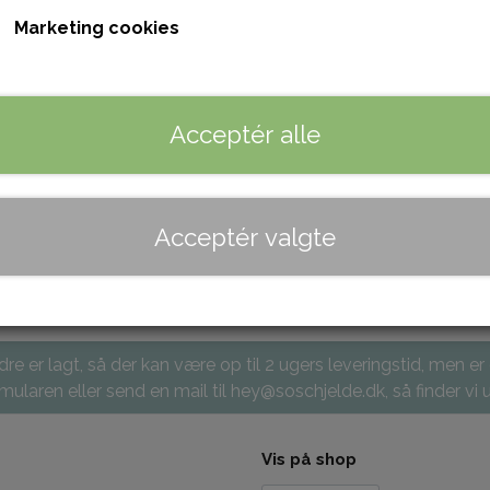
Marketing cookies
Acceptér alle
ursus - Sy en Camilla-
Kursus - Sy en Rose
shopper
projekttaske
820,00 kr.
440,00 kr.
Acceptér valgte
re er lagt, så der kan være op til 2 ugers leveringstid, men er
ularen eller send en mail til hey@soschjelde.dk, så finder vi u
Vis på shop