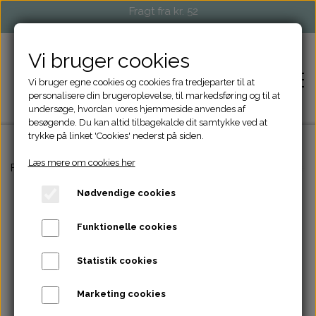
Fragt fra kr. 52
Vi bruger cookies
Vi bruger egne cookies og cookies fra tredjeparter til at
personalisere din brugeroplevelse, til markedsføring og til at
undersøge, hvordan vores hjemmeside anvendes af
besøgende. Du kan altid tilbagekalde dit samtykke ved at
trykke på linket 'Cookies' nederst på siden.
Læs mere om cookies her
FORSIDE
Forside
Strikketilbehør
Aarhus sæt - AGF maskemarkører
Nødvendige cookies
SHOP
Funktionelle cookies
STRIKKETILBEHØR
EVENTS OG MARKEDER
Statistik cookies
TASKER OG PUNGE
FORHANDLERE
Marketing cookies
ACCESSORIES