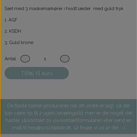
Sæt med 3 maskemarkører i hvidt læder med guld tryk
1. AGF
2. KSDH
3. Guld krone
Antal
Tilføj til kurv
De fleste tasker produceres når din ordre er lagt, så der
kan være op til 2 ugers leveringstid, men er der noget der
haster, så kontakt os via kontaktformularen eller send en
mail til hey@soschjelde.dk, så finder vi ud af det :-)