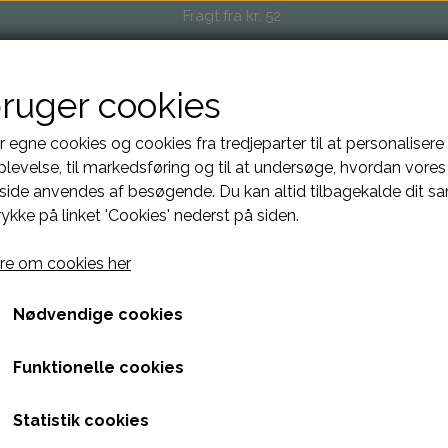
Fragt fra kr. 52
bruger cookies
OP
EVENTS OG MARKEDER
FORHANDLERE
O
r egne cookies og cookies fra tredjeparter til at personalisere
levelse, til markedsføring og til at undersøge, hvordan vores
ide anvendes af besøgende. Du kan altid tilbagekalde dit s
rykke på linket 'Cookies' nederst på siden.
Adventskalender 2026
e om cookies her
Fra 716,00 kr.
Nødvendige cookies
Adventskalender 2026 – fire søndage med forkælelse
Funktionelle cookies
Unikke DIY-projekter, håndfarvet garn, håndlavet kerami
Statistik cookies
særlig kalender til dig, der elsker godt håndværk og små 