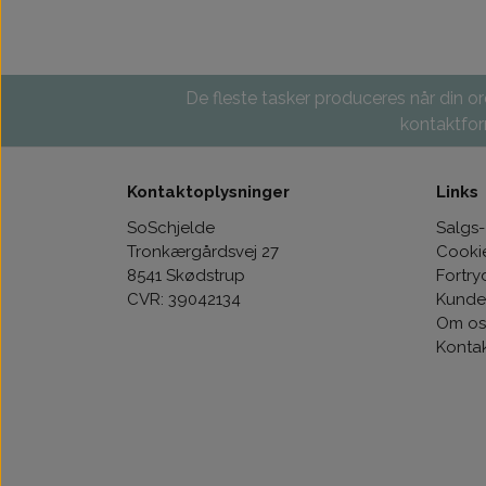
De fleste tasker produceres når din ord
kontaktform
Kontaktoplysninger
Links
SoSchjelde
Salgs-
Tronkærgårdsvej 27
Cooki
8541 Skødstrup
Fortry
CVR: 39042134
Kunde
Om os
Konta