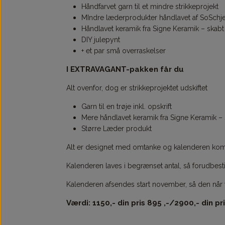
Håndfarvet garn til et mindre strikkeprojekt
MIndre læderprodukter håndlavet af SoSchj
Håndlavet keramik fra Signe Keramik – skabt 
DIY julepynt
+ et par små overraskelser
I EXTRAVAGANT-pakken får du
Alt ovenfor, dog er strikkeprojektet udskiftet
Garn til en trøje inkl. opskrift
Mere håndlavet keramik fra Signe Keramik – s
Større Læder produkt
Alt er designet med omtanke og kalenderen komme
Kalenderen laves i begrænset antal, så forudbesti
Kalenderen afsendes start november, så den når fr
Værdi: 1150,- din pris 895 ,-/2900,- din pr