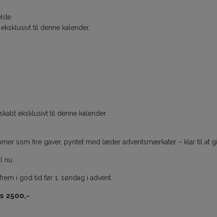
elde
eksklusivt til denne kalender.
kabt eksklusivt til denne kalender.
r som fire gaver, pyntet med læder adventsmærkater – klar til at giv
l nu.
em i god tid før 1. søndag i advent.
is 2500,-