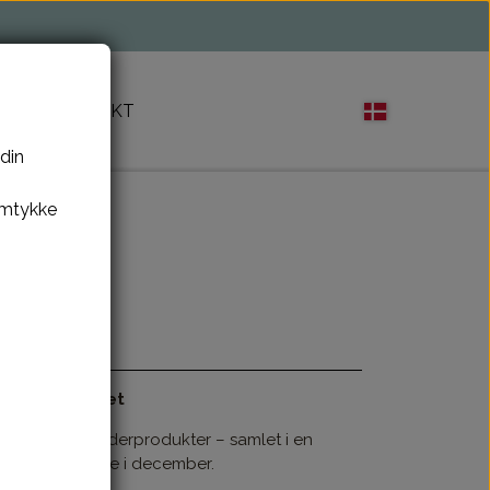
M
KONTAKT
 din
amtykke
 og kreativitet
k og smukke læderprodukter – samlet i en
luksus øjeblikke i december.