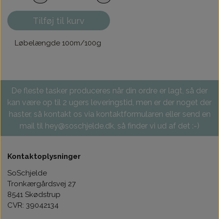
Tilføj til kurv
Løbelængde 100m/100g
De fleste tasker produceres når din ordre er lagt, så der
kan være op til 2 ugers leveringstid, men er der noget der
haster, så kontakt os via kontaktformularen eller send en
mail til hey@soschjelde.dk, så finder vi ud af det :-)
Kontaktoplysninger
SoSchjelde
Tronkærgårdsvej 27
8541 Skødstrup
CVR: 39042134