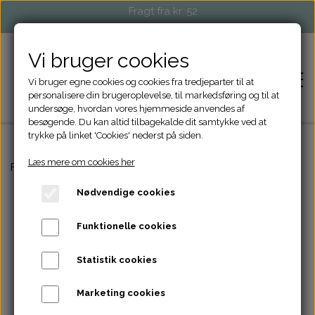
Fragt fra kr. 52
Vi bruger cookies
Vi bruger egne cookies og cookies fra tredjeparter til at
personalisere din brugeroplevelse, til markedsføring og til at
undersøge, hvordan vores hjemmeside anvendes af
besøgende. Du kan altid tilbagekalde dit samtykke ved at
trykke på linket 'Cookies' nederst på siden.
Læs mere om cookies her
FORSIDE
Forside
DIY Kits
Boucle garn, CamijoKnit håndfarvet
Nødvendige cookies
SHOP
Funktionelle cookies
STRIKKETILBEHØR
EVENTS OG MARKEDER
Statistik cookies
TASKER OG PUNGE
FORHANDLERE
Marketing cookies
ACCESSORIES