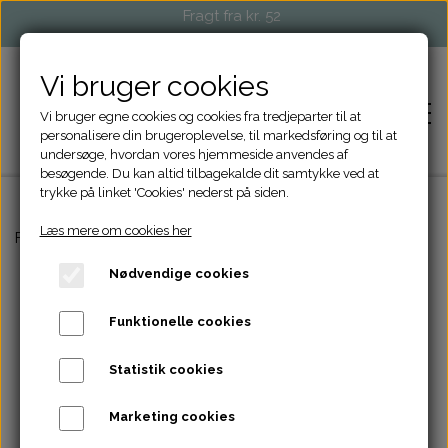
Fragt fra kr. 52
Vi bruger cookies
Vi bruger egne cookies og cookies fra tredjeparter til at
personalisere din brugeroplevelse, til markedsføring og til at
undersøge, hvordan vores hjemmeside anvendes af
besøgende. Du kan altid tilbagekalde dit samtykke ved at
trykke på linket 'Cookies' nederst på siden.
Læs mere om cookies her
FORSIDE
Forside
Tasker og Punge
Clutch/Tilbehørspung, small
Nødvendige cookies
SHOP
Funktionelle cookies
STRIKKETILBEHØR
EVENTS OG MARKEDER
Statistik cookies
TASKER OG PUNGE
FORHANDLERE
Marketing cookies
ACCESSORIES