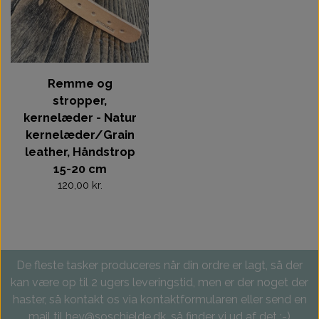
Remme og
stropper,
kernelæder - Natur
kernelæder/Grain
leather, Håndstrop
15-20 cm
120,00 kr.
De fleste tasker produceres når din ordre er lagt, så der
kan være op til 2 ugers leveringstid, men er der noget der
haster, så kontakt os via kontaktformularen eller send en
mail til hey@soschjelde.dk, så finder vi ud af det :-)