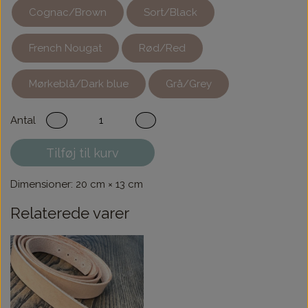
Cognac/Brown
Sort/Black
French Nougat
Rød/Red
Mørkeblå/Dark blue
Grå/Grey
Antal
Tilføj til kurv
Dimensioner: 20 cm × 13 cm
Relaterede varer