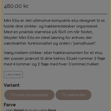
480,00 kr.
Mini Ella er det ultimative kompakte etui designet til at
holde dine strikke- og hækleredskaber organiseret.
Med en praktisk størrelse på 15x11 cm når foldet,
tilbyder Mini Ella en ideel løsning for enhver, der
værdsætter funktionalitet og orden i "penalhuset".
Vælg mellem strikke- eller hæklevarianten for et etui,
der passer præcist til dine behov.
Etuiet rummer 2 fløje
med 4 lommer og 2 fløje med hver 3 lommer, hvilket
giver ialt 14 lommer til hæklenåle eller pindespidser.
Læs mere
Strikkevarianten er designet med lommer optimalt
Variant
tilpasset til korte pindespidser, en lommehøjde på 6 cm
sikrer dine pindespidser ikke bliver væk i
Til korte pindespidser
Til hæklenåle
Hæklevarianten er tilpasset med højere lommer
lommen.
specielt til hæklenåle, ovenikøbet kan denne variant kan
Farve
også bruges til lange strikkepindespidser.
- Vælg
Variant
før du kan vælge
Farve