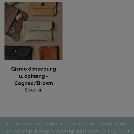
Gismo dimsepung
u. ophæng -
Cognac/Brown
80,00 kr.
De fleste tasker produceres når din ordre er lagt, så der
kan være op til 2 ugers leveringstid, men er der noget der