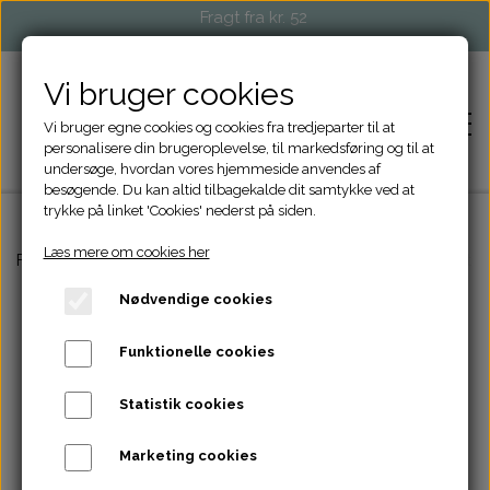
Fragt fra kr. 52
Vi bruger cookies
Vi bruger egne cookies og cookies fra tredjeparter til at
personalisere din brugeroplevelse, til markedsføring og til at
undersøge, hvordan vores hjemmeside anvendes af
besøgende. Du kan altid tilbagekalde dit samtykke ved at
trykke på linket 'Cookies' nederst på siden.
Læs mere om cookies her
FORSIDE
Forside
Strikketilbehør
Mini ELLA Etui til hæklenåle/korte
Nødvendige cookies
SHOP
Funktionelle cookies
STRIKKETILBEHØR
EVENTS OG MARKEDER
Statistik cookies
TASKER OG PUNGE
FORHANDLERE
Marketing cookies
ACCESSORIES