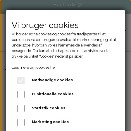
Fragt fra kr. 52
Vi bruger cookies
Vi bruger egne cookies og cookies fra tredjeparter til at
personalisere din brugeroplevelse, til markedsføring og til at
undersøge, hvordan vores hjemmeside anvendes af
besøgende. Du kan altid tilbagekalde dit samtykke ved at
trykke på linket 'Cookies' nederst på siden.
Læs mere om cookies her
FORSIDE
Forside
Højtider
Kogle
Nødvendige cookies
SHOP
Funktionelle cookies
STRIKKETILBEHØR
EVENTS OG MARKEDER
Statistik cookies
TASKER OG PUNGE
FORHANDLERE
Marketing cookies
ACCESSORIES