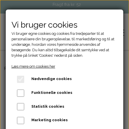
Fragt fra kr. 52
Vi bruger cookies
Vi bruger egne cookies og cookies fra tredjeparter til at
personalisere din brugeroplevelse, til markedsføring og til at
undersøge, hvordan vores hjemmeside anvendes af
besøgende. Du kan altid tilbagekalde dit samtykke ved at
trykke på linket 'Cookies' nederst på siden.
Læs mere om cookies her
FORSIDE
Forside
Tasker og Punge
Mini Penal
Nødvendige cookies
SHOP
Funktionelle cookies
STRIKKETILBEHØR
EVENTS OG MARKEDER
Statistik cookies
TASKER OG PUNGE
FORHANDLERE
Marketing cookies
ACCESSORIES