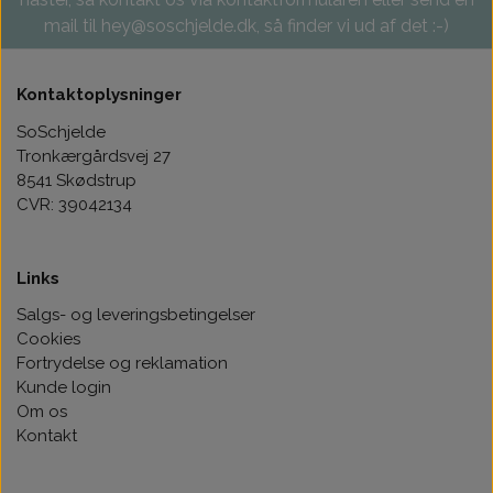
mail til hey@soschjelde.dk, så finder vi ud af det :-)
Kontaktoplysninger
SoSchjelde
Tronkærgårdsvej 27
8541 Skødstrup
CVR: 39042134
Links
Salgs- og leveringsbetingelser
Cookies
Fortrydelse og reklamation
Kunde login
Om os
Kontakt