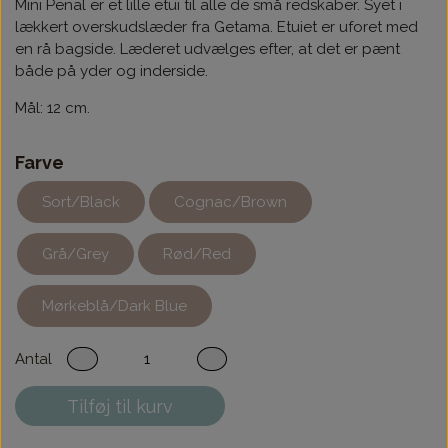
Mini Penal er
et lille etui til alle de små redskaber. Syet
i
lækkert overskudslæder fra Getama
. Etuiet er uforet med
en rå bagside. Læderet udvælges efter, at det er pænt
både på yder og inderside.
Mål: 12 cm.
Farve
Sort/Black
Cognac/Brown
Grå/Grey
Rød/Red
Mørkeblå/Dark Blue
Antal
Tilføj til kurv