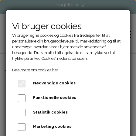
Fragt fra kr. 52
Vi bruger cookies
Vi bruger egne cookies og cookies fra tredjeparter til at
personalisere din brugeroplevelse, til markedsføring og til at
undersøge, hvordan vores hjemmeside anvendes af
besøgende. Du kan altid tilbagekalde dit samtykke ved at
trykke på linket 'Cookies' nederst på siden.
Læs mere om cookies her
FORSIDE
Forside
Strikketilbehør
Nummermarkører med pindestørre
Nødvendige cookies
SHOP
Funktionelle cookies
STRIKKETILBEHØR
EVENTS OG MARKEDER
Statistik cookies
TASKER OG PUNGE
FORHANDLERE
Marketing cookies
ACCESSORIES