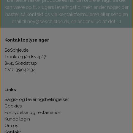
De fleste tasker produceres når din ordre er lagt, så der
kan være op til 2 ugers leveringstid, men er der noget der
haster, så kontakt os via kontaktformularen eller send en
mail til hey@soschjelde.dk, så finder vi ud af det :-)
Kontaktoplysninger
SoSchjelde
Tronkærgårdsvej 27
8541 Skødstrup
CVR: 39042134
Links
Salgs- og leveringsbetingelser
Cookies
Fortrydelse og reklamation
Kunde login
Om os
Kontakt