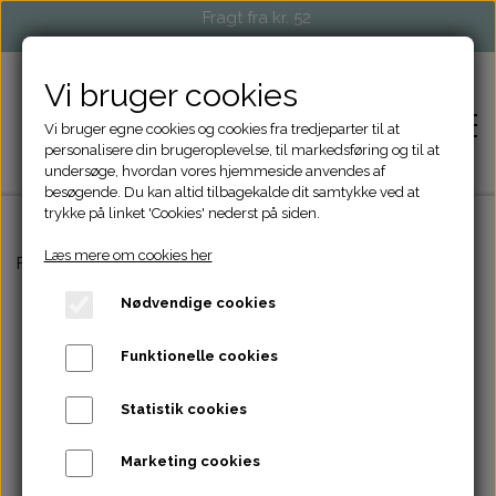
Fragt fra kr. 52
Vi bruger cookies
Vi bruger egne cookies og cookies fra tredjeparter til at
personalisere din brugeroplevelse, til markedsføring og til at
undersøge, hvordan vores hjemmeside anvendes af
besøgende. Du kan altid tilbagekalde dit samtykke ved at
trykke på linket 'Cookies' nederst på siden.
Læs mere om cookies her
FORSIDE
Forside
Strikketilbehør
Spøgelse maskestopper
Nødvendige cookies
SHOP
Funktionelle cookies
STRIKKETILBEHØR
EVENTS OG MARKEDER
Statistik cookies
TASKER OG PUNGE
FORHANDLERE
Marketing cookies
ACCESSORIES