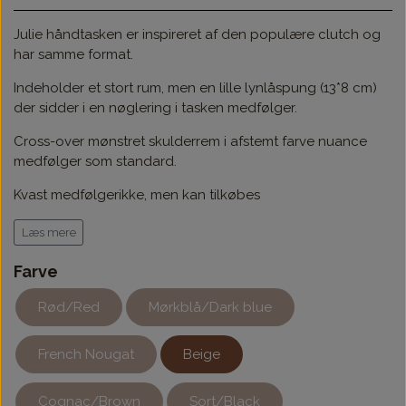
Julie håndtasken er inspireret af den populære clutch og
har samme format.
Indeholder et stort rum, men en lille lynlåspung (13*8 cm)
der sidder i en nøglering i tasken medfølger.
Cross-over mønstret skulderrem i afstemt farve nuance
medfølger som standard.
Kvast medfølgerikke, men kan tilkøbes
Mål 25 cm bred ca. 14 cm høj, bund 3 cm.
Læs mere
Farve
Rød/Red
Mørkblå/Dark blue
French Nougat
Beige
Cognac/Brown
Sort/Black