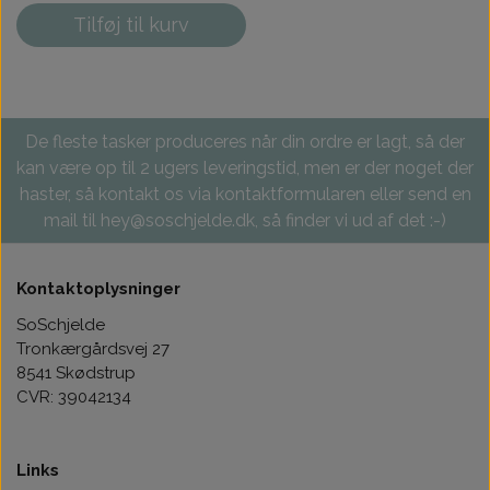
Tilføj til kurv
De fleste tasker produceres når din ordre er lagt, så der
kan være op til 2 ugers leveringstid, men er der noget der
haster, så kontakt os via kontaktformularen eller send en
mail til hey@soschjelde.dk, så finder vi ud af det :-)
Kontaktoplysninger
SoSchjelde
Tronkærgårdsvej 27
8541 Skødstrup
CVR: 39042134
Links