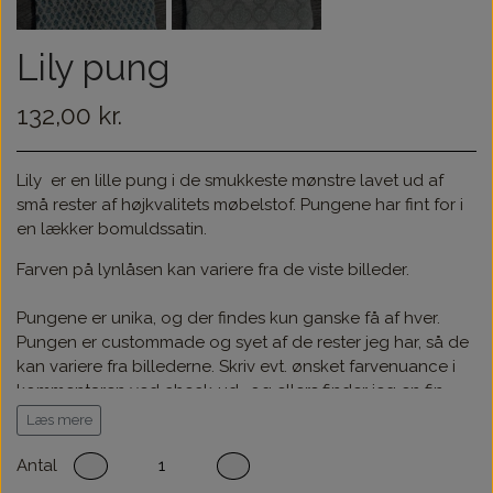
Lily pung
132,00 kr.
Lily er en lille pung i de smukkeste mønstre lavet ud af
små rester af højkvalitets møbelstof.
Pungene har fint for i
en lækker bomuldssatin.
Farven på lynlåsen kan variere fra de viste billeder.
Pungene er unika, og der findes kun ganske få af hver.
Pungen er custommade og syet af de rester jeg har, så de
kan variere fra billederne. Skriv evt. ønsket farvenuance i
kommentaren ved check-ud- og ellers finder jeg en fin
pung til dig :-)
Læs mere
Mål: 8*12 cm
Antal