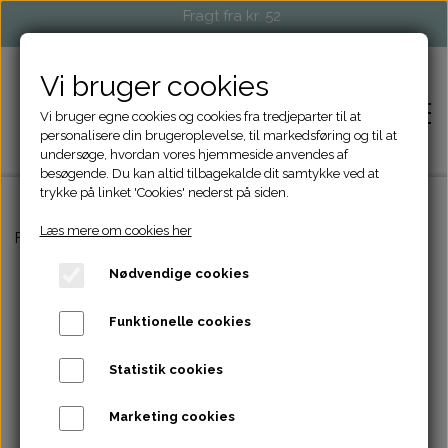
Fragt fra kr. 52
Vi bruger cookies
Vi bruger egne cookies og cookies fra tredjeparter til at
personalisere din brugeroplevelse, til markedsføring og til at
undersøge, hvordan vores hjemmeside anvendes af
besøgende. Du kan altid tilbagekalde dit samtykke ved at
trykke på linket 'Cookies' nederst på siden.
Læs mere om cookies her
FORSIDE
Forside
Tasker og Punge
Lily pung
Nødvendige cookies
SHOP
Funktionelle cookies
STRIKKETILBEHØR
EVENTS OG MARKEDER
Statistik cookies
TASKER OG PUNGE
FORHANDLERE
Marketing cookies
ACCESSORIES