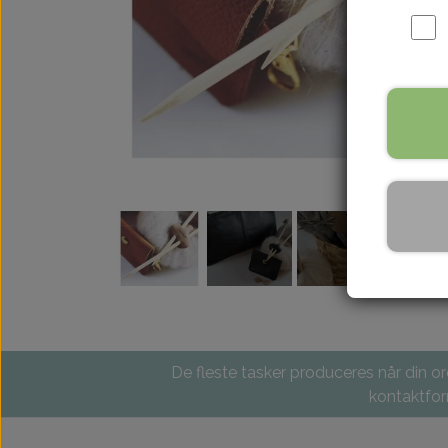
De fleste tasker produceres når din ord
kontaktform