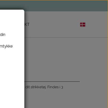
M
KONTAKT
 din
amtykke
ke glider af dit strikketøj. Findes i 3