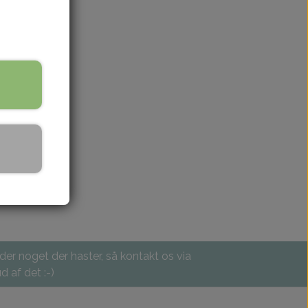
 der noget der haster, så kontakt os via
d af det :-)