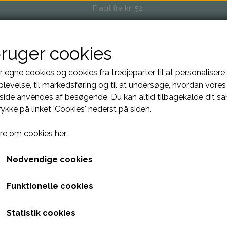
Fragt fra kr. 52
bruger cookies
OP
EVENTS OG MARKEDER
FORHANDLERE
O
r egne cookies og cookies fra tredjeparter til at personalisere
levelse, til markedsføring og til at undersøge, hvordan vores
ide anvendes af besøgende. Du kan altid tilbagekalde dit s
rykke på linket 'Cookies' nederst på siden.
Maskestopper
e om cookies her
24,00 kr.
Nødvendige cookies
Smart enkel læder maskestopper, der sikrer at dine masker ik
Funktionelle cookies
størrelser.
Small = Pind 1,5-2,5
Statistik cookies
Medium = Pind 3-5