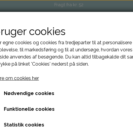
Fragt fra kr. 52
bruger cookies
OP
EVENTS OG MARKEDER
FORHANDLERE
O
r egne cookies og cookies fra tredjeparter til at personalisere
levelse, til markedsføring og til at undersøge, hvordan vores
ide anvendes af besøgende. Du kan altid tilbagekalde dit s
rykke på linket 'Cookies' nederst på siden.
Maskestopper
e om cookies her
Sort/Black, Large
Nødvendige cookies
24,00 kr.
Funktionelle cookies
Smart enkel læder maskestopper, der sikrer at dine masker ik
størrelser.
Statistik cookies
Small = Pind 1,5-2,5