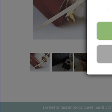
De fleste tasker produceres når din ord