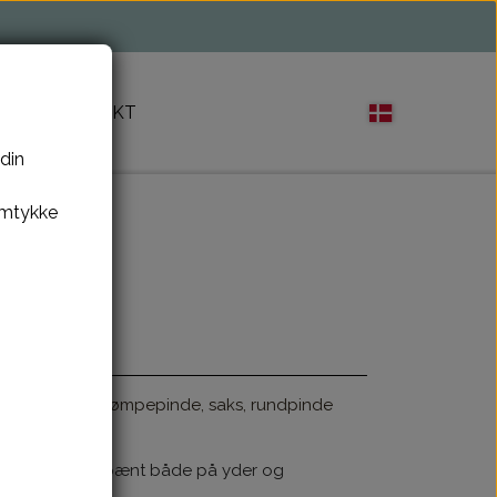
M
KONTAKT
 din
amtykke
indeetui til strømpepinde, saks, rundpinde
å det fremstår pænt både på yder og