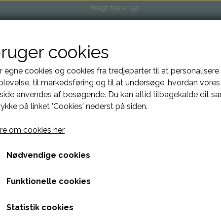
Fragt fra kr. 52
bruger cookies
OP
EVENTS OG MARKEDER
FORHANDLERE
O
r egne cookies og cookies fra tredjeparter til at personalisere
levelse, til markedsføring og til at undersøge, hvordan vores
ide anvendes af besøgende. Du kan altid tilbagekalde dit s
rykke på linket 'Cookies' nederst på siden.
Penalhus square
e om cookies her
228,00 kr.
Nødvendige cookies
Denne model er funktionel som Penalhus, make-up eller p
Funktionelle cookies
eller andet kreativt tilbehør.
Statistik cookies
Etuiet er uforet med en rå bagside. Læderet udvælges, s
inderside.