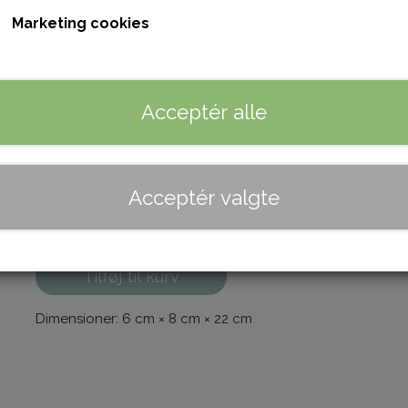
Marketing cookies
Mål: 22 cm lang
Farve
Acceptér alle
Sort/Black
Cognac/Brown
Rød/Red
French Nougat
Acceptér valgte
Antal
Tilføj til kurv
Dimensioner: 6 cm × 8 cm × 22 cm