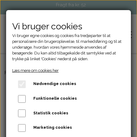
Fragt fra kr. 52
Vi bruger cookies
Vi bruger egne cookies og cookies fra tredjeparter til at
personalisere din brugeroplevelse, til markedsføring og til at
undersøge, hvordan vores hjemmeside anvendes af
besøgende. Du kan altid tilbagekalde dit samtykke ved at
trykke på linket 'Cookies' nederst på siden.
Læs mere om cookies her
FORSIDE
Forside
Strikketilbehør
Saks + Sakseetui
Nødvendige cookies
SHOP
Funktionelle cookies
STRIKKETILBEHØR
EVENTS OG MARKEDER
Statistik cookies
TASKER OG PUNGE
FORHANDLERE
Marketing cookies
ACCESSORIES