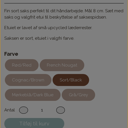
Fin sort saks perfekt til dit håndarbejde. Mål 8 cm. Sæt med
saks og valgfrit etui til beskyttelse af saksespidsen.
Etuiet er lavet af små upcycled læderrester.
Saksen er sort, etuiet i valgfri farve.
Farve
Rød/Red
French Nougat
Cognac/Brown
Sort/Black
Mørkeblå/Dark Blue
Grå/Grey
Antal
Tilføj til kurv